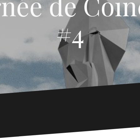
rnée de Coïn
#4