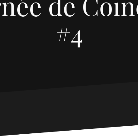
rnée de Coïn
#4