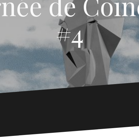
rnée de Coïn
#4